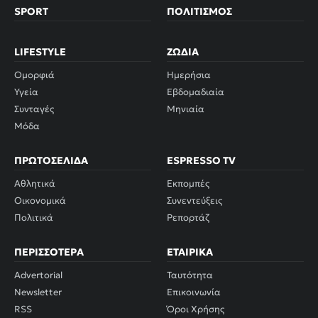
SPORT
ΠΟΛΙΤΙΣΜΌΣ
LIFESTYLE
ΖΏΔΙΑ
Ομορφιά
Ημερήσια
Υγεία
Εβδομαδιαία
Συνταγές
Μηνιαία
Μόδα
ΠΡΩΤΟΣΈΛΙΔΑ
ESPRESSO TV
Αθλητικά
Εκπομπές
Οικονομικά
Συνεντεύξεις
Πολιτικά
Ρεπορτάζ
ΠΕΡΙΣΣΌΤΕΡΑ
ΕΤΑΙΡΙΚΆ
Advertorial
Ταυτότητα
Newsletter
Επικοινωνία
RSS
Όροι Χρήσης