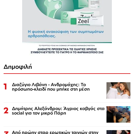
Δημοφιλή
1
Διαζύγιο Λιβάνη - Ανδρομάχης: Το
πρόσωπο-κλειδί που μπήκε στη μέση
2
Δημήτρης Αλεξάνδρου: Άγριος καβγάς στα
social για τον μικρό Πάρη
Από πρώην σταρ ερωτικών ταινιών στην