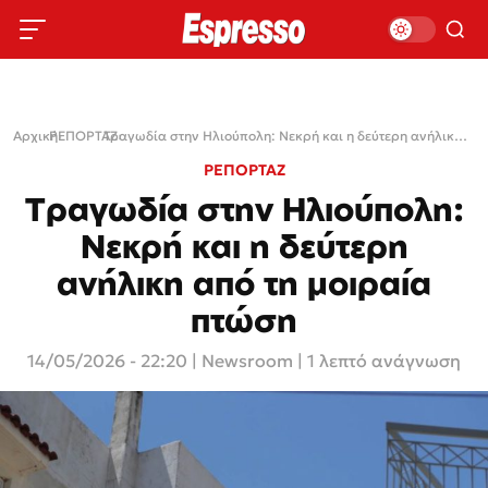
Αρχική
ΡΕΠΟΡΤΑΖ
›
›
Τραγωδία στην Ηλιούπολη: Νεκρή και η δεύτερη ανήλικη από τη μοιραία πτώση
ΡΕΠΟΡΤΑΖ
Τραγωδία στην Ηλιούπολη:
Νεκρή και η δεύτερη
ανήλικη από τη μοιραία
πτώση
14/05/2026 - 22:20
|
Newsroom
| 1 λεπτό ανάγνωση