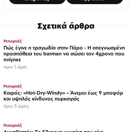
Σχετικά άρθρα
Ρεπορτάζ
Πώς έγινε η τραγωδία στην Πάρο - Η απεγνωσμένη
προσπάθεια του barman να σώσει τον 4χρονο που
πνίγηκε
πριν 1 ώρα
Ρεπορτάζ
Καιρός: «Hot-Dry-Windy» – Άνεμοι έως 9 μποφόρ
και υψηλός κίνδυνος πυρκαγιάς
πριν 3 ώρες
Ρεπορτάζ
Λυκαβηττός: Σε 57χρονη γυναίκα που είχε