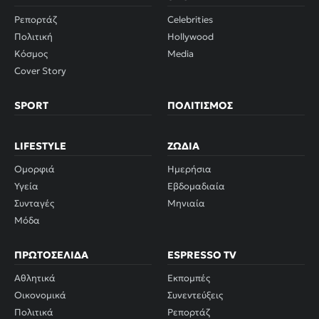
Ρεπορτάζ
Celebrities
Πολιτική
Hollywood
Κόσμος
Media
Cover Story
SPORT
ΠΟΛΙΤΙΣΜΌΣ
LIFESTYLE
ΖΏΔΙΑ
Ομορφιά
Ημερήσια
Υγεία
Εβδομαδιαία
Συνταγές
Μηνιαία
Μόδα
ΠΡΩΤΟΣΈΛΙΔΑ
ESPRESSO TV
Αθλητικά
Εκπομπές
Οικονομικά
Συνεντεύξεις
Πολιτικά
Ρεπορτάζ