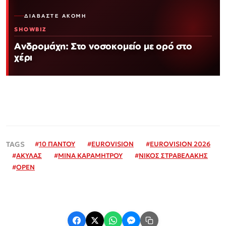
ΔΙΑΒΆΣΤΕ ΑΚΌΜΗ
SHOWBIZ
Ανδρομάχη: Στο νοσοκομείο με ορό στο
χέρι
#
10 ΠΑΝΤΟΥ
#
EUROVISION
#
EUROVISION 2026
#
ΑΚΥΛΑΣ
#
ΜΙΝΑ ΚΑΡΑΜΗΤΡΟΥ
#
ΝΙΚΟΣ ΣΤΡΑΒΕΛΑΚΗΣ
#
ΟΡΕΝ