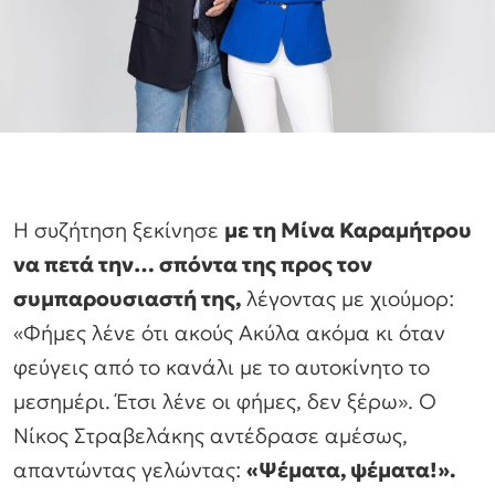
Η συζήτηση ξεκίνησε
με τη Μίνα Καραμήτρου
να πετά την… σπόντα της προς τον
συμπαρουσιαστή της,
λέγοντας με χιούμορ:
«Φήμες λένε ότι ακούς Ακύλα ακόμα κι όταν
φεύγεις από το κανάλι με το αυτοκίνητο το
μεσημέρι. Έτσι λένε οι φήμες, δεν ξέρω». Ο
Νίκος Στραβελάκης αντέδρασε αμέσως,
απαντώντας γελώντας:
«Ψέματα, ψέματα!».