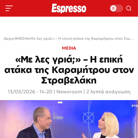
Αρχική
MEDIA
›
›
«Με λες γριά;» – Η επική ατάκα της Καραμήτρου στον Στραβελάκη
MEDIA
«Με λες γριά;» – Η επική
ατάκα της Καραμήτρου στον
Στραβελάκη
13/05/2026 - 14:20
|
Newsroom
| 2 λεπτά ανάγνωση