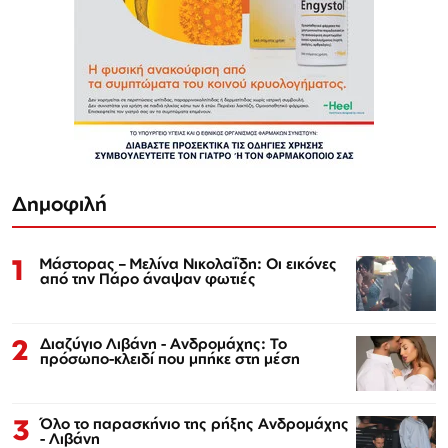
Δημοφιλή
1
Μάστορας – Μελίνα Νικολαΐδη: Οι εικόνες
από την Πάρο άναψαν φωτιές
2
Διαζύγιο Λιβάνη - Ανδρομάχης: Το
πρόσωπο-κλειδί που μπήκε στη μέση
3
Όλο το παρασκήνιο της ρήξης Ανδρομάχης
- Λιβάνη