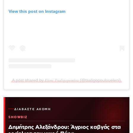
View this post on Instagram
A post shared by 𝐸𝑙𝑒𝑛𝑖 𝑇𝑠𝑎𝑙𝑖𝑔𝑜𝑝𝑜𝑢𝑙𝑜𝑢 (@tsaligopouloueleni)
ΔΙΑΒΆΣΤΕ ΑΚΌΜΗ
SHOWBIZ
Δημήτρης Αλεξάνδρου: Άγριος καβγάς στα