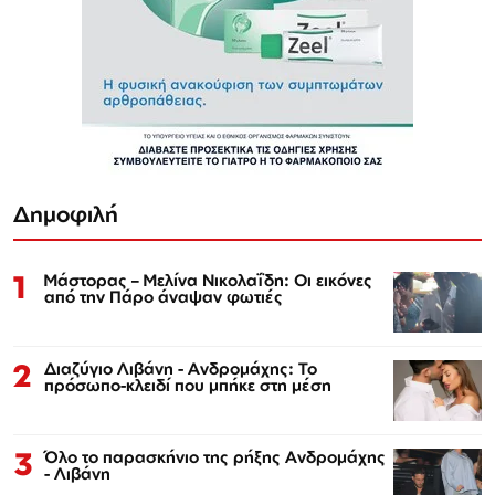
Δημοφιλή
1
Μάστορας – Μελίνα Νικολαΐδη: Οι εικόνες
από την Πάρο άναψαν φωτιές
2
Διαζύγιο Λιβάνη - Ανδρομάχης: Το
πρόσωπο-κλειδί που μπήκε στη μέση
3
Όλο το παρασκήνιο της ρήξης Ανδρομάχης
- Λιβάνη