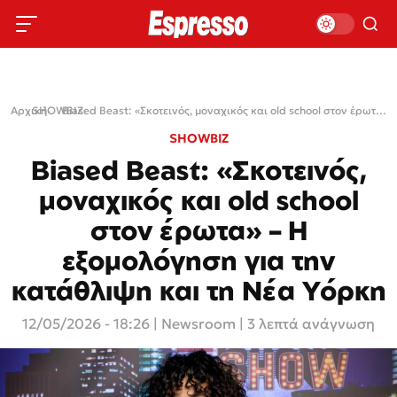
Αρχική
SHOWBIZ
›
›
Biased Beast: «Σκοτεινός, μοναχικός και old school στον έρωτα» – Η εξομολόγηση για την κατάθλιψη και τη Νέα Υόρκη
SHOWBIZ
Biased Beast: «Σκοτεινός,
μοναχικός και old school
στον έρωτα» – Η
εξομολόγηση για την
κατάθλιψη και τη Νέα Υόρκη
12/05/2026 - 18:26
|
Newsroom
| 3 λεπτά ανάγνωση