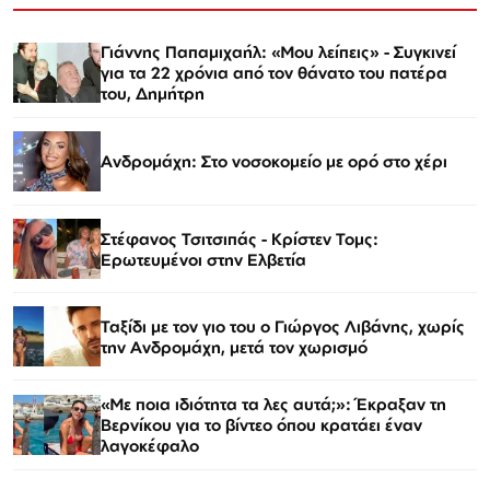
Γιάννης Παπαμιχαήλ: «Μου λείπεις» - Συγκινεί
για τα 22 χρόνια από τον θάνατο του πατέρα
του, Δημήτρη
Ανδρομάχη: Στο νοσοκομείο με ορό στο χέρι
Στέφανος Τσιτσιπάς - Kρίστεν Τομς:
Ερωτευμένοι στην Ελβετία
Ταξίδι με τον γιο του ο Γιώργος Λιβάνης, χωρίς
την Ανδρομάχη, μετά τον χωρισμό
«Με ποια ιδιότητα τα λες αυτά;»: Έκραξαν τη
Βερνίκου για το βίντεο όπου κρατάει έναν
λαγοκέφαλο