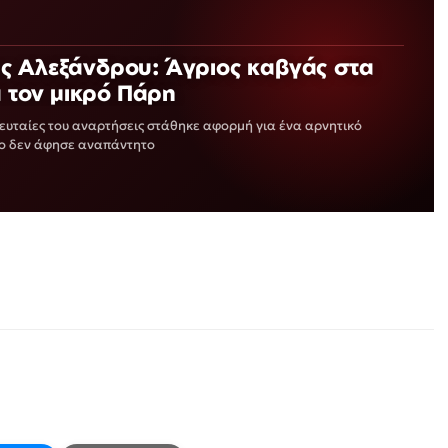
ς Αλεξάνδρου: Άγριος καβγάς στα
ια τον μικρό Πάρη
λευταίες του αναρτήσεις στάθηκε αφορμή για ένα αρνητικό
ίο δεν άφησε αναπάντητο