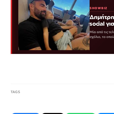
SHOWBIZ
Δημήτρη
social γ
Mία από τις τε
σχόλιο, το οπο