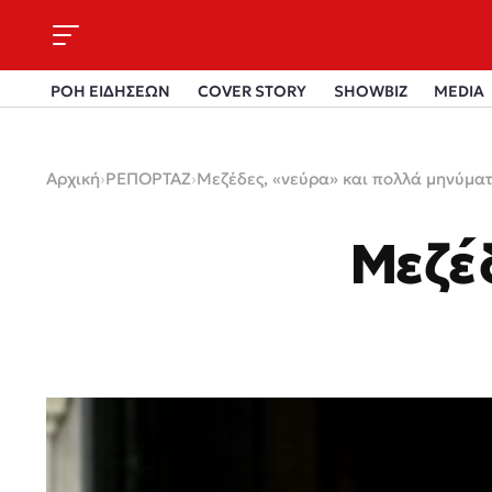
ΡΟΗ ΕΙΔΗΣΕΩΝ
COVER STORY
SHOWBIZ
MEDIA
Αρχική
›
ΡΕΠΟΡΤΑΖ
›
Μεζέδες, «νεύρα» και πολλά μηνύμα
Μεζέ