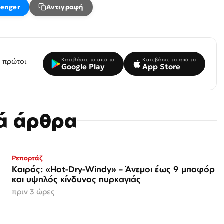
enger
Αντιγραφή
Κατεβάστε το από το
Κατεβάστε το από το
 πρώτοι
Google Play
App Store
κά άρθρα
Ρεπορτάζ
Καιρός: «Hot-Dry-Windy» – Άνεμοι έως 9 μποφόρ
και υψηλός κίνδυνος πυρκαγιάς
πριν 3 ώρες