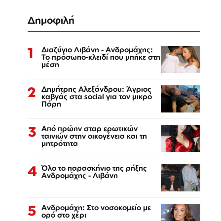
Δημοφιλή
1
Διαζύγιο Λιβάνη - Ανδρομάχης:
Το πρόσωπο-κλειδί που μπήκε στη
μέση
2
Δημήτρης Αλεξάνδρου: Άγριος
καβγάς στα social για τον μικρό
Πάρη
3
Από πρώην σταρ ερωτικών
ταινιών στην οικογένεια και τη
μητρότητα
4
Όλο το παρασκήνιο της ρήξης
Ανδρομάχης - Λιβάνη
5
Ανδρομάχη: Στο νοσοκομείο με
ορό στο χέρι