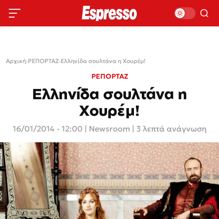
Αρχική
›
ΡΕΠΟΡΤΑΖ
›
Ελληνίδα σουλτάνα η Χουρέμ!
ΡΕΠΟΡΤΑΖ
Ελληνίδα σουλτάνα η
Χουρέμ!
16/01/2014 - 12:00
|
Newsroom
| 3 λεπτά ανάγνωση