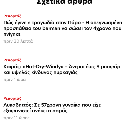
Σχετικά άρθρα
Ρεπορτάζ
Πώς έγινε η τραγωδία στην Πάρο - Η απεγνωσμένη
προσπάθεια του barman να σώσει τον 4χρονο που
πνίγηκε
πριν 20 λεπτά
Ρεπορτάζ
Καιρός: «Hot-Dry-Windy» – Άνεμοι έως 9 μποφόρ
και υψηλός κίνδυνος πυρκαγιάς
πριν 1 ώρα
Ρεπορτάζ
Λυκαβηττός: Σε 57χρονη γυναίκα που είχε
εξαφανιστεί ανήκει η σορός
πριν 11 ώρες