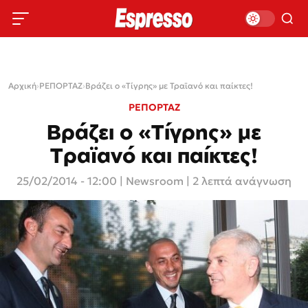
Αρχική
›
ΡΕΠΟΡΤΑΖ
›
Βράζει ο «Τίγρης» με Τραϊανό και παίκτες!
ΡΕΠΟΡΤΑΖ
Βράζει ο «Τίγρης» με
Τραϊανό και παίκτες!
25/02/2014 - 12:00
|
Newsroom
| 2 λεπτά ανάγνωση