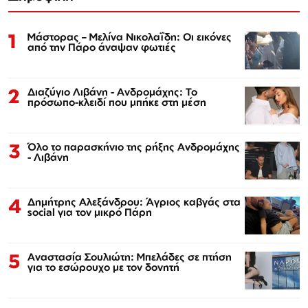
1
Μάστορας – Μελίνα Νικολαΐδη: Οι εικόνες
από την Πάρο άναψαν φωτιές
2
Διαζύγιο Λιβάνη - Ανδρομάχης: Το
πρόσωπο-κλειδί που μπήκε στη μέση
3
Όλο το παρασκήνιο της ρήξης Ανδρομάχης
- Λιβάνη
4
Δημήτρης Αλεξάνδρου: Άγριος καβγάς στα
social για τον μικρό Πάρη
5
Αναστασία Σουλιώτη: Μπελάδες σε πτήση
για το εσώρουχο με τον δονητή