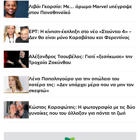
Λιβάι Γκαρσία: Με... άρωμα Marvel υπέγραψε
στον Παναθηναϊκό
ΕΡΤ: Η κίνηση-έκπληξη στο νέο «Στούντιο 4» –
Δεν θα είναι μόνο Καραβάτου και Φερεντίνος
Αλέξανδρος Τσουβέλας: Γιατί «ξεσήκωσε» την
Τροχαία Ζακύνθου
Λένα Παπαληγούρα για την απώλεια του
πατέρα της: «Δεν υπάρχει μέρα που να μην τον
σκεφτώ»
Κώστας Καραφώτης: Η φωτογραφία με τις δύο
γυναίκες που του άλλαξαν για πάντα τη ζωή