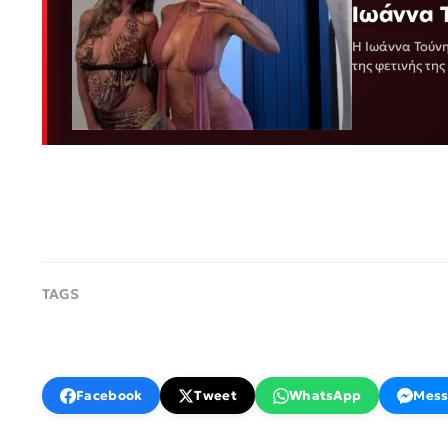
Ιωάννα 
H Ιωάννα Τούνη
της φετινής τη
Facebook
Tweet
WhatsApp
Mess