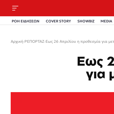
ΡΟΗ ΕΙΔΗΣΕΩΝ
COVER STORY
SHOWBIZ
MEDIA
Αρχική
›
ΡΕΠΟΡΤΑΖ
›
Εως 26 Απριλίου η προθεσμία για μ
Εως 2
για