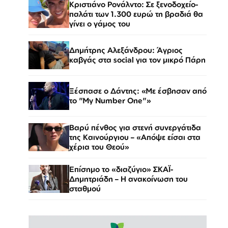
Κριστιάνο Ρονάλντο: Σε ξενοδοχείο-
παλάτι των 1.300 ευρώ τη βραδιά θα
γίνει ο γάμος του
Δημήτρης Αλεξάνδρου: Άγριος
καβγάς στα social για τον μικρό Πάρη
Ξέσπασε ο Δάντης: «Με έσβησαν από
το "My Number One"»
Βαρύ πένθος για στενή συνεργάτιδα
της Καινούργιου – «Απόψε είσαι στα
χέρια του Θεού»
Επίσημο το «διαζύγιο» ΣΚΑΪ-
Δημητριάδη – Η ανακοίνωση του
σταθμού