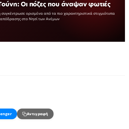
Τούνη: Οι πόζες που άναψαν φωτιές
 συγκέντρωσε ορισμένα από τα πιο χαρακτηριστικά στιγμιότυπα
ς απόδρασης στο Νησί των Ανέμων
enger
Αντιγραφή