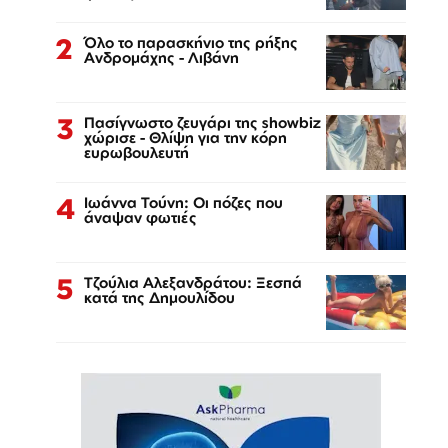
2
Όλο το παρασκήνιο της ρήξης
Ανδρομάχης - Λιβάνη
3
Πασίγνωστο ζευγάρι της showbiz
χώρισε - Θλίψη για την κόρη
ευρωβουλευτή
4
Ιωάννα Τούνη: Οι πόζες που
άναψαν φωτιές
5
Τζούλια Αλεξανδράτου: Ξεσπά
κατά της Δημουλίδου