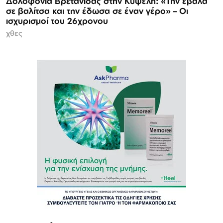
Δολοφονία Βρετανίδας στην Κυψέλη: «Την έβαλα
σε βαλίτσα και την έδωσα σε έναν γέρο» – Οι
ισχυρισμοί του 26χρονου
χθες