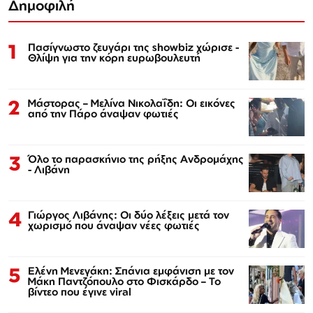
Δημοφιλή
1
Πασίγνωστο ζευγάρι της showbiz χώρισε -
Θλίψη για την κόρη ευρωβουλευτή
2
Μάστορας – Μελίνα Νικολαΐδη: Οι εικόνες
από την Πάρο άναψαν φωτιές
3
Όλο το παρασκήνιο της ρήξης Ανδρομάχης
- Λιβάνη
4
Γιώργος Λιβάνης: Οι δύο λέξεις μετά τον
χωρισμό που άναψαν νέες φωτιές
5
Ελένη Μενεγάκη: Σπάνια εμφάνιση με τον
Μάκη Παντζόπουλο στο Φισκάρδο – Το
βίντεο που έγινε viral