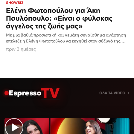
SHOWBIZ
Ελένη Φωτοπούλου για Άκη
Παυλόπουλο: «Είναι ο φύλακας
άγγελος της ζωής μας»
Με μια βαθιά προσωπική και γεμάτη συναίσθημα ανάρτηση
επέλεξε η Ελένη Φωτοπούλου να ευχηθεί στον σύζυγό της,
Άκη Παυλόπουλο, για την ονομαστική του εορτή,
πριν 2 ημέρες
αποκαλύπτοντας...
TV
Espresso
ΟΛΑ ΤΑ VIDEO →