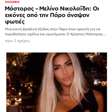
SHOWBIZ
Μάστορας – Μελίνα Νικολαΐδη: Οι
εικόνες από την Πάρο άναψαν
φωτιές
Μια κοινή βραδινή έξοδος στην Πάρο ήταν αρκετή για να
πυροδοτήσει σχόλια και ερωτήματα. Ο Χρήστος Μάστορας
και η Μελίνα Νικολαΐδη βρέθηκαν στο ίδιο beach...
πριν 2 ημέρες