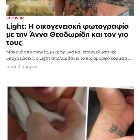
SHOWBIZ
Light: Η οικογενειακή φωτογραφία
με την Άννα Θεοδωρίδη και τον γιο
τους
Μακριά από σκηνές, μικρόφωνα και επαγγελματικές
υποχρεώσεις, ο Light απολαμβάνει το πιο όμορφο κομμάτι
του φετινού καλοκαιριού. Ο γνωστός τράπερ μοιράστηκε με
πριν 2 ημέρες
τους διαδικτυακούς του...