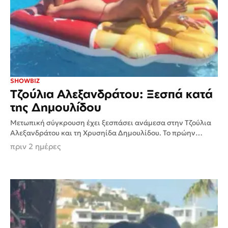
SHOWBIZ
Τζούλια Αλεξανδράτου: Ξεσπά κατά
της Δημουλίδου
Μετωπική σύγκρουση έχει ξεσπάσει ανάμεσα στην Τζούλια
Αλεξανδράτου και τη Χρυσηίδα Δημουλίδου. Το πρώην
μοντέλο απάντησε δημόσια στην ανάρτηση της συγγραφέως,
πριν 2 ημέρες
χαρακτηρίζοντας προσβλητικές τις αναφορές...