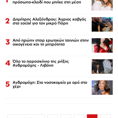
πρόσωπο-κλειδί που μπήκε στη μέση
2
Δημήτρης Αλεξάνδρου: Άγριος καβγάς
στα social για τον μικρό Πάρη
3
Από πρώην σταρ ερωτικών ταινιών στην
οικογένεια και τη μητρότητα
4
Όλο το παρασκήνιο της ρήξης
Ανδρομάχης - Λιβάνη
5
Ανδρομάχη: Στο νοσοκομείο με ορό στο
χέρι