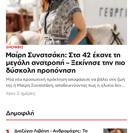
SHOWBIZ
Μαίρη Συνατσάκη: Στα 42 έκανε τη
μεγάλη ανατροπή – Ξεκίνησε την πιο
δύσκολη προπόνηση
Μία νέα προσωπική πρόκληση αποφάσισε να βάλει στη ζωή
της η Μαίρη Συνατσάκη, αποδεικνύοντας πως η ηλικία δεν
αποτελεί εμπόδιο όταν υπάρχει διάθεση για εξέλιξη...
πριν 2 ημέρες
Δημοφιλή
1
Διαζύγιο Λιβάνη - Ανδρομάχης: Το