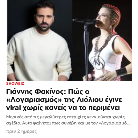
SHOWBIZ
Γιάννης Φακίνος: Πώς ο
«Λογαριασμός» της Λιόλιου έγινε
viral χωρίς κανείς να το περιμένει
Μερικές από τις μεγαλύτερες επιτυχίες γεννιούνται χωρίς
σχέδιο. Αυτό φαίνεται πως συνέβη και με τον «Λογαριασμό»
της Κατερίνας Λιόλιου, καθώς, όπως αποκάλυψε ο
πριν 2 ημέρες
δημιουργός του...