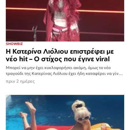
SHOWBIZ
Η Κατερίνα Λιόλιου επιστρέφει με
νέο hit – Ο στίχος που έγινε viral
Μπορεί να μην έχει κυκλοφορήσει ακόμη, όμως το νέο
τραγούδι της Κατερίνας Λιόλιου έχει ήδη καταφέρει να γίνει
viral. Ένας μόνο στίχος ήταν αρκετός για...
πριν 2 ημέρες