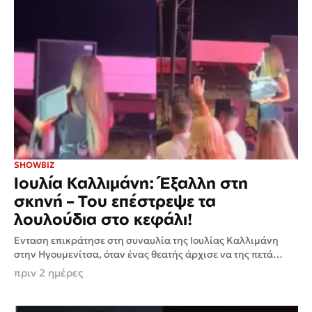
SHOWBIZ
Ιουλία Καλλιμάνη: Έξαλλη στη
σκηνή – Του επέστρεψε τα
λουλούδια στο κεφάλι!
Ένταση επικράτησε στη συναυλία της Ιουλίας Καλλιμάνη
στην Ηγουμενίτσα, όταν ένας θεατής άρχισε να της πετά
δίσκους με λουλούδια, οι οποίοι κατέληξαν να τη χτυπούν...
πριν 2 ημέρες