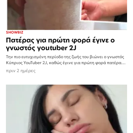
SHOWBIZ
Πατέρας για πρώτη φορά έγινε ο
γνωστός youtuber 2J
Την πιο ευτυχισμένη περίοδο της ζωής του βιώνει ο γνωστός
Κύπριος YouTuber 2J, καθώς έγινε για πρώτη φορά πατέρας,
υποδεχόμενος μαζί με τη σύντροφό του,...
πριν 2 ημέρες