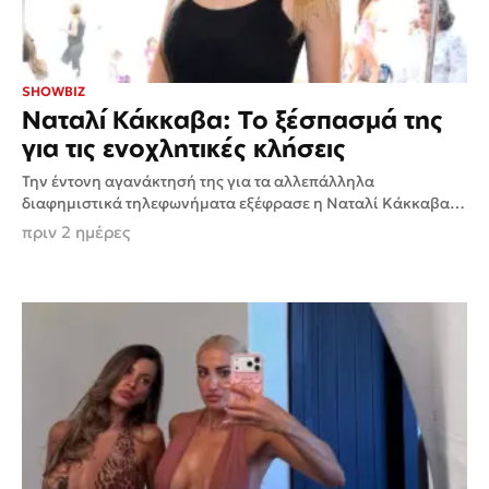
SHOWBIZ
Ναταλί Κάκκαβα: Το ξέσπασμά της
για τις ενοχλητικές κλήσεις
Την έντονη αγανάκτησή της για τα αλλεπάλληλα
διαφημιστικά τηλεφωνήματα εξέφρασε η Ναταλί Κάκκαβα
μέσα από βίντεο που δημοσίευσε στο TikTok. Η
πριν 2 ημέρες
παρουσιάστρια περιέγραψε μια καθημερινότητα...