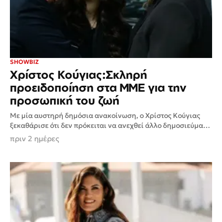
SHOWBIZ
Χρίστος Κούγιας:Σκληρή
προειδοποίηση στα ΜΜΕ για την
προσωπική του ζωή
Με μία αυστηρή δημόσια ανακοίνωση, ο Χρίστος Κούγιας
ξεκαθάρισε ότι δεν πρόκειται να ανεχθεί άλλο δημοσιεύματα
και σενάρια που αφορούν την προσωπική του ζωή,
πριν 2 ημέρες
προειδοποιώντας...