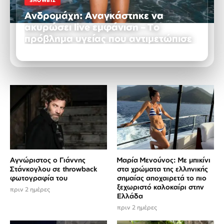
SHOWBIZ
Ανδρομάχη: Αναγκάστηκε να
ακυρώσει live εμφάνιση – Το
πρόβλημα υγείας που αντιμετώπισε
ΠΡΙΝ 2 ΗΜΈΡΕΣ
Αγνώριστος ο Γιάννης
Μαρία Μενούνος: Με μπικίνι
Στάνκογλου σε throwback
στα χρώματα της ελληνικής
φωτογραφία του
σημαίας αποχαιρετά το πιο
ξεχωριστό καλοκαίρι στην
πριν 2 ημέρες
Ελλάδα
πριν 2 ημέρες