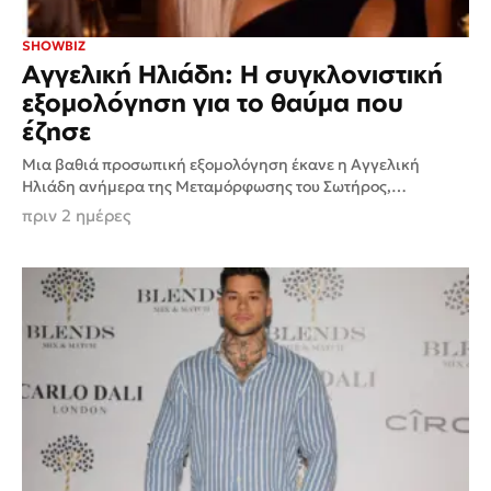
SHOWBIZ
Αγγελική Ηλιάδη: Η συγκλονιστική
εξομολόγηση για το θαύμα που
έζησε
Μια βαθιά προσωπική εξομολόγηση έκανε η Αγγελική
Ηλιάδη ανήμερα της Μεταμόρφωσης του Σωτήρος,
αποκαλύπτοντας ένα γεγονός που, όπως η ίδια πιστεύει,
πριν 2 ημέρες
αποτέλεσε θαύμα και δεν...