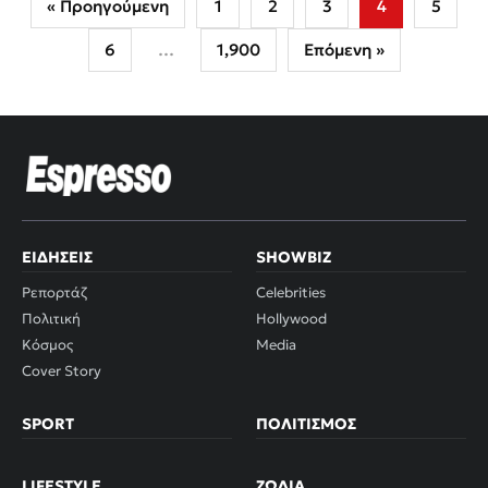
« Προηγούμενη
1
2
3
4
5
6
…
1,900
Επόμενη »
ΕΙΔΉΣΕΙΣ
SHOWBIZ
Ρεπορτάζ
Celebrities
Πολιτική
Hollywood
Κόσμος
Media
Cover Story
SPORT
ΠΟΛΙΤΙΣΜΌΣ
LIFESTYLE
ΖΏΔΙΑ