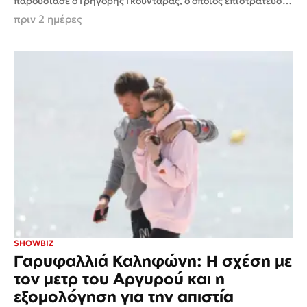
παρουσίασε ο Γρηγόρης Γκουντάρας, ο οποίος επιστράτευσε
το χιούμορ του και μοιράστηκε μια... ιδιαίτερη συμβουλή
πριν 2 ημέρες
προς...
SHOWBIZ
Γαρυφαλλιά Καληφώνη: Η σχέση με
τον μετρ του Αργυρού και η
εξομολόγηση για την απιστία