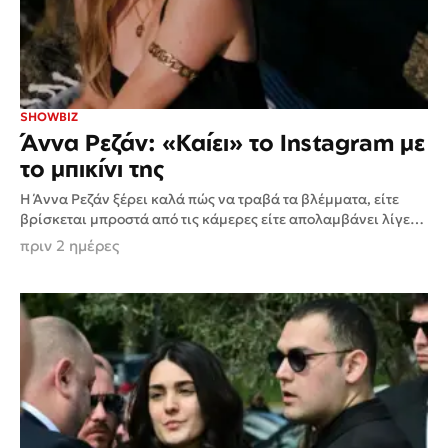
SHOWBIZ
Άννα Ρεζάν: «Καίει» το Instagram με
το μπικίνι της
Η Άννα Ρεζάν ξέρει καλά πώς να τραβά τα βλέμματα, είτε
βρίσκεται μπροστά από τις κάμερες είτε απολαμβάνει λίγες
στιγμές χαλάρωσης. Αυτή τη φορά, η...
πριν 2 ημέρες