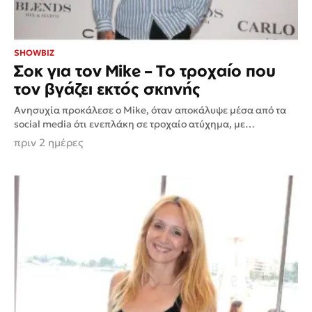
SHOWBIZ
Σοκ για τον Mike – Το τροχαίο που
τον βγάζει εκτός σκηνής
Ανησυχία προκάλεσε ο Mike, όταν αποκάλυψε μέσα από τα
social media ότι ενεπλάκη σε τροχαίο ατύχημα, με
αποτέλεσμα να αναγκαστεί να διακόψει προσωρινά κάθε
πριν 2 ημέρες
επαγγελματική...