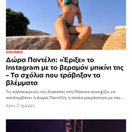
SHOWBIZ
Δώρα Παντέλη: «Έριξε» το
Instagram με το βεραμάν μπικίνι της
– Τα σχόλια που τράβηξαν τα
βλέμματα
Τις καλοκαιρινές της διακοπές στη Μύκονο συνεχίζει να
απολαμβάνει η Δώρα Παντέλη, η οποία μοιράστηκε με τους
διαδικτυακούς της φίλους ένα νέο άλμπουμ φωτογραφιών
πριν 2 ημέρες
από...