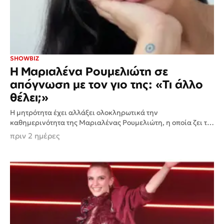
SHOWBIZ
H Μαριαλένα Ρουμελιώτη σε
απόγνωση με τον γιο της: «Τι άλλο
θέλει;»
Η μητρότητα έχει αλλάξει ολοκληρωτικά την
καθημερινότητα της Μαριαλένας Ρουμελιώτη, η οποία ζει τις
πρώτες εβδομάδες με τον νεογέννητο γιο της και δεν διστάζει
πριν 2 ημέρες
να...