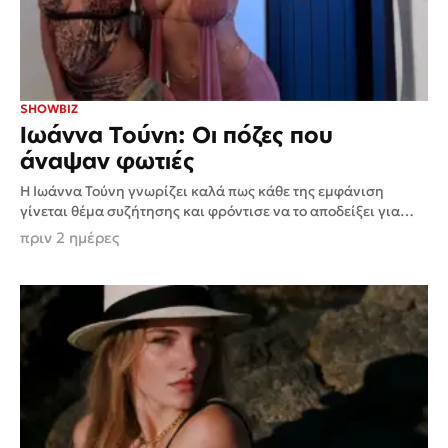
SHOWBIZ
Ιωάννα Τούνη: Οι πόζες που
άναψαν φωτιές
Η Ιωάννα Τούνη γνωρίζει καλά πως κάθε της εμφάνιση
γίνεται θέμα συζήτησης και φρόντισε να το αποδείξει για
ακόμη μία φορά. Η γνωστή επιχειρηματίας και...
πριν 2 ημέρες